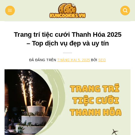
Chuyển
đến
nội
dung
Trang trí tiệc cưới Thanh Hóa 2025
– Top dịch vụ đẹp và uy tín
ĐÃ ĐĂNG TRÊN
THÁNG HAI 5, 2025
BỞI
SEO