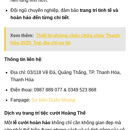
nên lung linh hơn.
Đội ngũ chuyên nghiệp, đảm bảo
trang trí tinh tế và
hoàn hảo đến từng chi tiết
.
Xem thêm:
Thiết bị phòng cháy chữa cháy Thanh
Hóa 2025: Top địa chỉ uy tín
Thông tin liên hệ
:
Địa chỉ: 03/118 Vệ Đà, Quảng Thắng, TP. Thanh Hóa,
Thanh Hóa
Điện thoại: 0987 889 077 & 0349 523 868
Fanpage:
Sự kiện Duẩn Nhung
Dịch vụ trang trí tiệc cưới Hoàng Thế
Một
lễ cưới hoàn hảo
không chỉ cần không gian đẹp mà
còn phải thể hiện được phong cách và cá tính riêng của cô