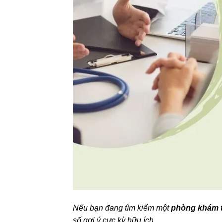
Nếu bạn đang tìm kiếm một
phòng khám t
số gợi ý cực kỳ hữu ích.