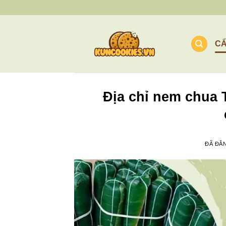
Chuyển
đến
nội
C
dung
Địa chỉ nem chua 
ĐÃ ĐĂ