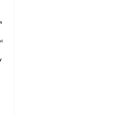
àn
vị
y