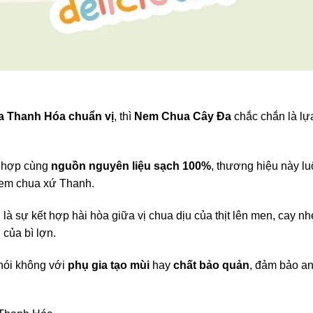
a Thanh Hóa chuẩn vị
, thì
Nem Chua Cây Đa
chắc chắn là lự
t hợp cùng
nguồn nguyên liệu sạch 100%
, thương hiệu này l
em chua xứ Thanh.
 sự kết hợp hài hòa giữa vị chua dịu của thịt lên men, cay nh
 của bì lợn.
 nói không với
phụ gia tạo mùi
hay
chất bảo quản
, đảm bảo a