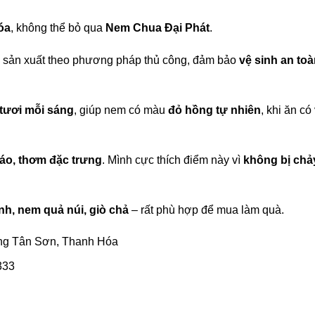
óa
, không thể bỏ qua
Nem Chua Đại Phát
.
, sản xuất theo phương pháp thủ công, đảm bảo
vệ sinh an to
tươi mỗi sáng
, giúp nem có màu
đỏ hồng tự nhiên
, khi ăn có 
ráo, thơm đặc trưng
. Mình cực thích điểm này vì
không bị chả
nh, nem quả núi, giò chả
– rất phù hợp để mua làm quà.
g Tân Sơn, Thanh Hóa
333