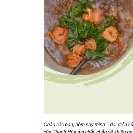
Chào các bạn, hôm nay mình – đại diện c
của Thanh Hóa mà chắc chắn sẽ khiến bạ