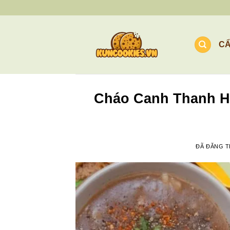
Chuyển
đến
nội
C
dung
Cháo Canh Thanh H
ĐÃ ĐĂNG 