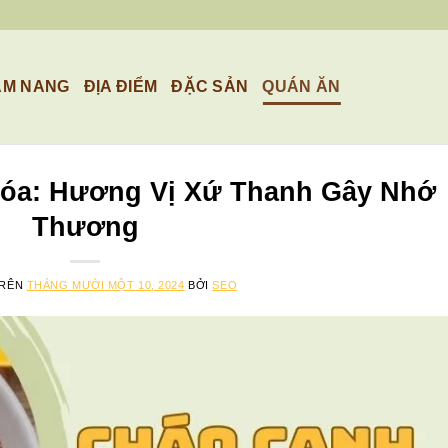
ẨM NANG
ĐỊA ĐIỂM
ĐẶC SẢN
QUÁN ĂN
óa: Hương Vị Xứ Thanh Gây Nhớ
Thương
TRÊN
THÁNG MƯỜI MỘT 10, 2024
BỞI
SEO