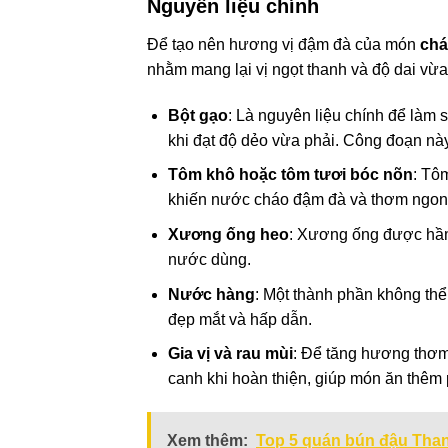
Nguyên liệu chính
Để tạo nên hương vị đậm đà của món
chá
nhằm mang lại vị ngọt thanh và độ dai vừa
Bột gạo
: Là nguyên liệu chính để làm
khi đạt độ dẻo vừa phải. Công đoạn nà
Tôm khô hoặc tôm tươi bóc nõn
: Tô
khiến nước cháo đậm đà và thơm ngon
Xương ống heo
: Xương ống được hầm 
nước dùng.
Nước hàng
: Một thành phần không th
đẹp mắt và hấp dẫn.
Gia vị và rau mùi
: Để tăng hương thơm
canh khi hoàn thiện, giúp món ăn thêm 
Xem thêm:
Top 5 quán bún đậu Than