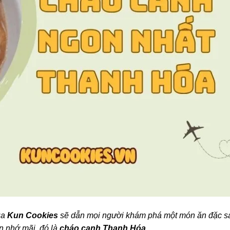
ủa
Kun Cookies
sẽ dẫn mọi người khám phá một món ăn đặc s
n nhớ mãi, đó là
cháo canh Thanh Hóa
.