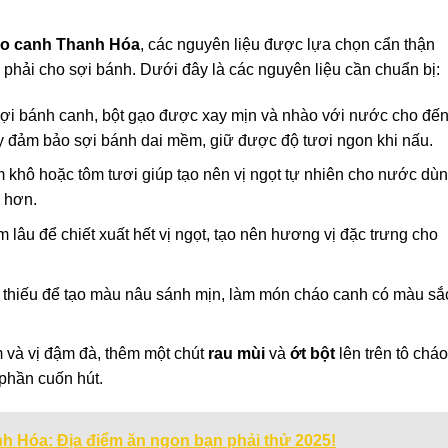
o canh Thanh Hóa
, các nguyên liệu được lựa chọn cẩn thận
 phải cho sợi bánh. Dưới đây là các nguyên liệu cần chuẩn bị:
 sợi bánh canh, bột gạo được xay mịn và nhào với nước cho đế
y đảm bảo sợi bánh dai mềm, giữ được độ tươi ngon khi nấu.
m khô hoặc tôm tươi giúp tạo nên vị ngọt tự nhiên cho nước dùn
 hơn.
lâu để chiết xuất hết vị ngọt, tạo nên hương vị đặc trưng cho
ể thiếu để tạo màu nâu sánh mịn, làm món cháo canh có màu sắ
 và vị đậm đà, thêm một chút
rau mùi
và
ớt bột
lên trên tô cháo
phần cuốn hút.
h Hóa: Địa điểm ăn ngon bạn phải thử 2025!