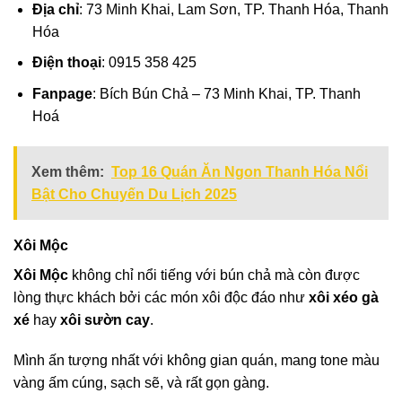
Địa chỉ
: 73 Minh Khai, Lam Sơn, TP. Thanh Hóa, Thanh
Hóa
Điện thoại
: 0915 358 425
Fanpage
: Bích Bún Chả – 73 Minh Khai, TP. Thanh
Hoá
Xem thêm:
Top 16 Quán Ăn Ngon Thanh Hóa Nổi
Bật Cho Chuyến Du Lịch 2025
Xôi Mộc
Xôi Mộc
không chỉ nổi tiếng với bún chả mà còn được
lòng thực khách bởi các món xôi độc đáo như
xôi xéo gà
xé
hay
xôi sườn cay
.
Mình ấn tượng nhất với không gian quán, mang tone màu
vàng ấm cúng, sạch sẽ, và rất gọn gàng.