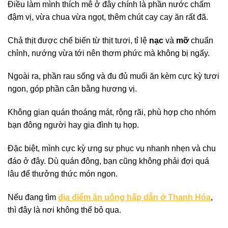
Điều làm mình thích mê ở đây chính là phần nước chấm
đậm vị, vừa chua vừa ngọt, thêm chút cay cay ăn rất đã.
Chả thịt được chế biến từ thịt tươi, tỉ lệ
nạc
và
mỡ
chuẩn
chỉnh, nướng vừa tới nên thơm phức mà không bị ngấy.
Ngoài ra, phần rau sống và đu đủ muối ăn kèm cực kỳ tươi
ngon, góp phần cân bằng hương vị.
Không gian quán thoáng mát, rộng rãi, phù hợp cho nhóm
bạn đông người hay gia đình tụ họp.
Đặc biệt, mình cực kỳ ưng sự phục vụ nhanh nhẹn và chu
đáo ở đây. Dù quán đông, bạn cũng không phải đợi quá
lâu để thưởng thức món ngon.
Nếu đang tìm
địa điểm ăn uống hấp dẫn ở Thanh Hóa
,
thì đây là nơi không thể bỏ qua.