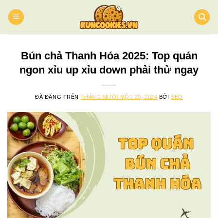
Chuyển
đến
nội
dung
Bún chả Thanh Hóa 2025: Top quán
ngon xỉu up xỉu down phải thử ngay
ĐÃ ĐĂNG TRÊN
THÁNG MƯỜI MỘT 20, 2024
BỞI
SEO