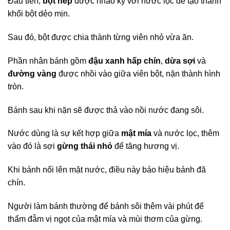
Đầu tiên,
bột nếp
được nhào kỹ với nước lọc để tạo thành
khối bột dẻo mịn.
Sau đó, bột được chia thành từng viên nhỏ vừa ăn.
Phần nhân bánh gồm
đậu xanh hấp chín
,
dừa sợi
và
đường vàng
được nhồi vào giữa viên bột, nặn thành hình
tròn.
Bánh sau khi nặn sẽ được thả vào nồi nước đang sôi.
Nước dùng là sự kết hợp giữa
mật mía
và nước lọc, thêm
vào đó là sợi
gừng thái nhỏ
để tăng hương vị.
Khi bánh nổi lên mặt nước, điều này báo hiệu bánh đã
chín.
Người làm bánh thường để bánh sôi thêm vài phút để
thấm đẫm vị ngọt của mật mía và mùi thơm của gừng.