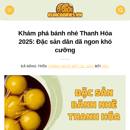
Chuyển
đến
nội
dung
Khám phá bánh nhè Thanh Hóa
2025: Đặc sản dân dã ngon khó
cưỡng
ĐÃ ĐĂNG TRÊN
THÁNG MƯỜI MỘT 20, 2024
BỞI
SEO