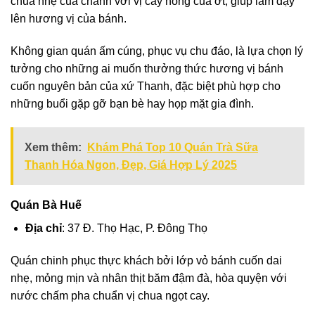
chua nhẹ của chanh với vị cay nồng của ớt, giúp làm dậy
lên hương vị của bánh.
Không gian quán ấm cúng, phục vụ chu đáo, là lựa chọn lý
tưởng cho những ai muốn thưởng thức hương vị bánh
cuốn nguyên bản của xứ Thanh, đặc biệt phù hợp cho
những buổi gặp gỡ bạn bè hay họp mặt gia đình.
Xem thêm:
Khám Phá Top 10 Quán Trà Sữa
Thanh Hóa Ngon, Đẹp, Giá Hợp Lý 2025
Quán Bà Huế
Địa chỉ
: 37 Đ. Thọ Hạc, P. Đông Thọ
Quán chinh phục thực khách bởi lớp vỏ bánh cuốn dai
nhẹ, mỏng mịn và nhân thịt băm đậm đà, hòa quyện với
nước chấm pha chuẩn vị chua ngọt cay.