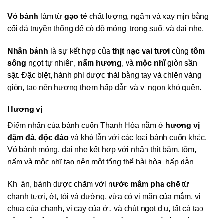
Vỏ bánh
làm từ
gạo tẻ
chất lượng, ngâm và xay mịn bằng
cối đá truyền thống để có độ mỏng, trong suốt và dai nhẹ.
Nhân bánh
là sự kết hợp của
thịt nạc vai tươi
cùng
tôm
sông
ngọt tự nhiên,
nấm hương
, và
mộc nhĩ
giòn sần
sật. Đặc biệt, hành phi được thái bằng tay và chiên vàng
giòn, tạo nên hương thơm hấp dẫn và vị ngon khó quên.
Hương vị
Điểm nhấn của bánh cuốn Thanh Hóa nằm ở
hương vị
đậm đà, độc đáo
và khó lẫn với các loại bánh cuốn khác.
Vỏ bánh mỏng, dai nhẹ kết hợp với nhân thịt băm, tôm,
nấm và mộc nhĩ tạo nên một tổng thể hài hòa, hấp dẫn.
Khi ăn, bánh được chấm với
nước mắm pha chế
từ
chanh tươi, ớt, tỏi và đường, vừa có vị mặn của mắm, vị
chua của chanh, vị cay của ớt, và chút ngọt dịu, tất cả tạo