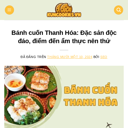
Chuyển
đến
nội
dung
Bánh cuốn Thanh Hóa: Đặc sản độc
đáo, điểm đến ẩm thực nên thử
ĐÃ ĐĂNG TRÊN
THÁNG MƯỜI MỘT 10, 2024
BỞI
SEO